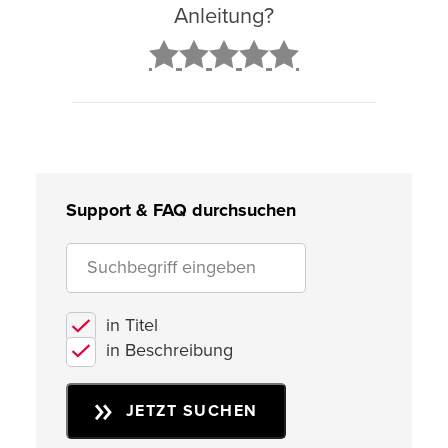
Anleitung?
2
3
4
5
Support & FAQ durchsuchen
in Titel
in Beschreibung
JETZT SUCHEN