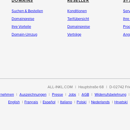
DOMAINS
RESELLER
SY
Suchen & Bestellen
Konditionen
Ser
Domainpreise
Tarifübersicht
Ihre
Ihre Vorteile
Domainpreise
Pro
Domain-Umzug
Verträge
Ang
ALL-INKL.COM
Hauptstraße 68
D-02742 Fri
rnehmen
Auszeichnungen
Presse
Jobs
AGB
Widerrufsbelehrung
English
Français
Español
Italiano
Polski
Nederlands
Hrvatski