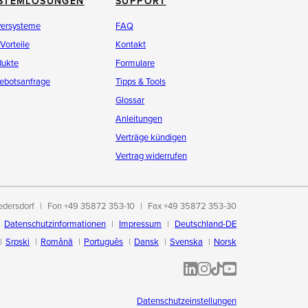
STEMLÖSUNGEN
SUPPORT
versysteme
FAQ
 Vorteile
Kontakt
dukte
Formulare
ebotsanfrage
Tipps & Tools
Glossar
Anleitungen
Verträge kündigen
Vertrag widerrufen
edersdorf
Fon +49 35872 353-10
Fax +49 35872 353-30
Datenschutzinformationen
Impressum
Deutschland-DE
Srpski
Română
Português
Dansk
Svenska
Norsk
ALL-INKL.COM | LinkedIn
ALL-INKL.COM • Instagram p
ALL-INKL.COM | TikTok
ALLINKL.COM - YouT
Datenschutzeinstellungen