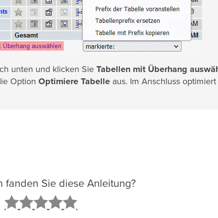
ach unten und klicken Sie
Tabellen mit Überhang auswä
die Option
Optimiere Tabelle
aus. Im Anschluss optimiert
ch fanden Sie diese Anleitung?
2
3
4
5