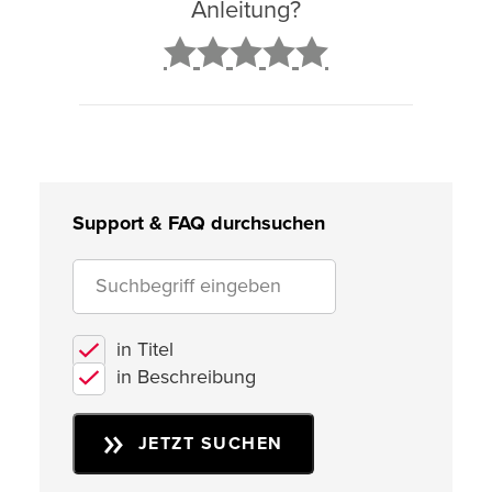
Anleitung?
2
3
4
5
Support & FAQ durchsuchen
in Titel
in Beschreibung
JETZT SUCHEN