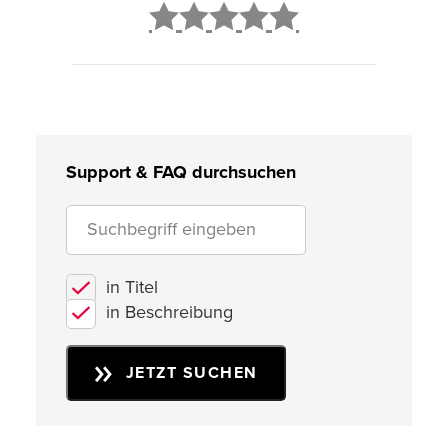
2
3
4
5
Support & FAQ durchsuchen
in Titel
in Beschreibung
JETZT SUCHEN