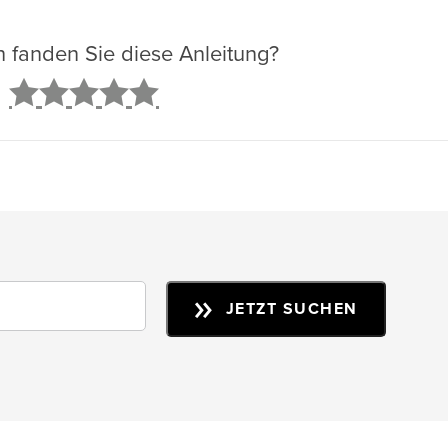
ch fanden Sie diese Anleitung?
2
3
4
5
JETZT SUCHEN