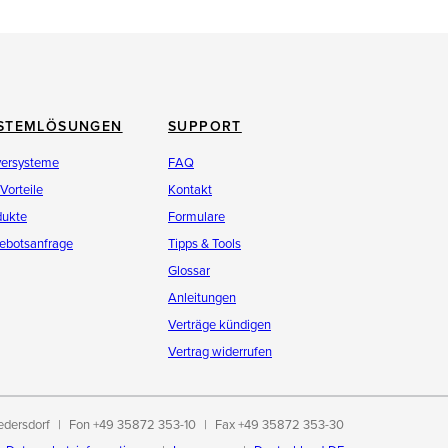
STEMLÖSUNGEN
SUPPORT
versysteme
FAQ
 Vorteile
Kontakt
dukte
Formulare
ebotsanfrage
Tipps & Tools
Glossar
Anleitungen
Verträge kündigen
Vertrag widerrufen
edersdorf
Fon +49 35872 353-10
Fax +49 35872 353-30