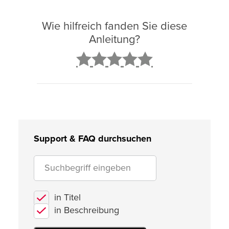
Wie hilfreich fanden Sie diese
Anleitung?
2
3
4
5
Support & FAQ durchsuchen
in Titel
in Beschreibung