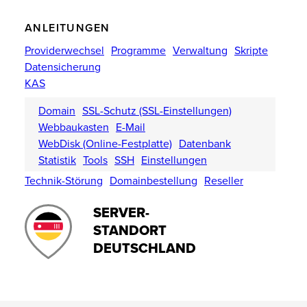
ANLEITUNGEN
Providerwechsel
Programme
Verwaltung
Skripte
Datensicherung
KAS
Domain
SSL-Schutz (SSL-Einstellungen)
Webbaukasten
E-Mail
WebDisk (Online-Festplatte)
Datenbank
Statistik
Tools
SSH
Einstellungen
Technik-Störung
Domainbestellung
Reseller
SERVER-
STANDORT
DEUTSCHLAND