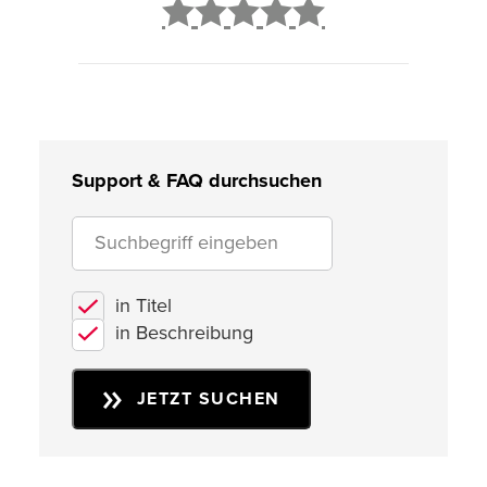
2
3
4
5
Support & FAQ durchsuchen
in Titel
in Beschreibung
JETZT SUCHEN