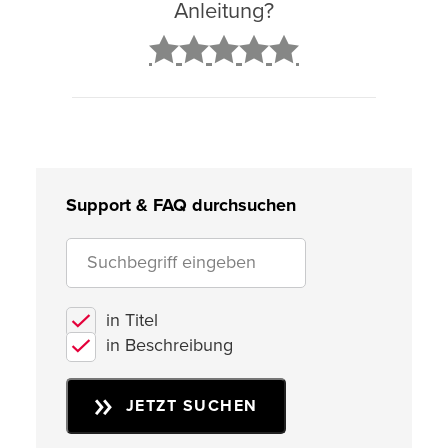
Anleitung?
2
3
4
5
Support & FAQ durchsuchen
in Titel
in Beschreibung
JETZT SUCHEN