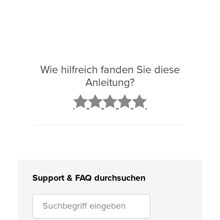
Wie hilfreich fanden Sie diese
Anleitung?
2
3
4
5
Support & FAQ durchsuchen