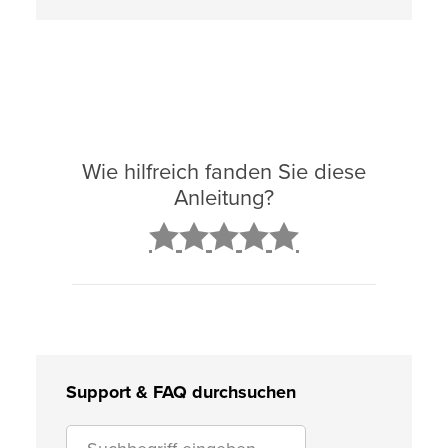
Wie hilfreich fanden Sie diese
Anleitung?
2
3
4
5
Support & FAQ durchsuchen