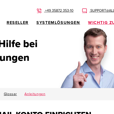
+49 35872 353-10
SUPPORT@ALL
RESELLER
SYSTEMLÖSUNGEN
WICHTIG Z
 Hilfe bei
dungen
Glossar
Anleitungen