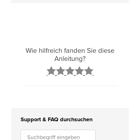
Wie hilfreich fanden Sie diese
Anleitung?
2
3
4
5
Support & FAQ durchsuchen