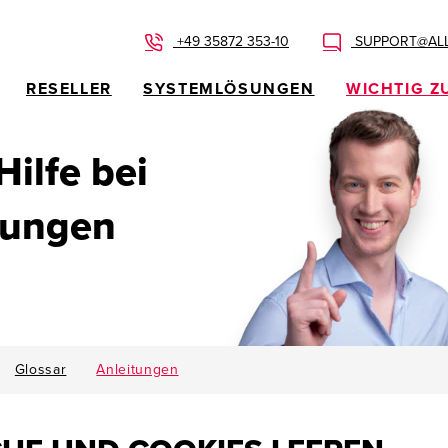
+49 35872 353-10
SUPPORT@ALL
RESELLER
SYSTEMLÖSUNGEN
WICHTIG Z
 Hilfe bei
dungen
Glossar
Anleitungen