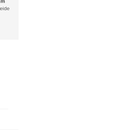
im
eide