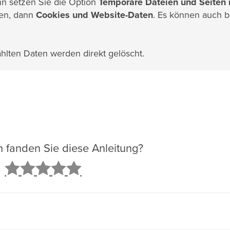
nn setzen Sie die Option
Temporäre Dateien und Seiten 
den, dann
Cookies und Website-Daten
. Es können auch b
lten Daten werden direkt gelöscht.
ch fanden Sie diese Anleitung?
2
3
4
5