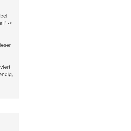
 bei
il" ->
ieser
viert
endig,