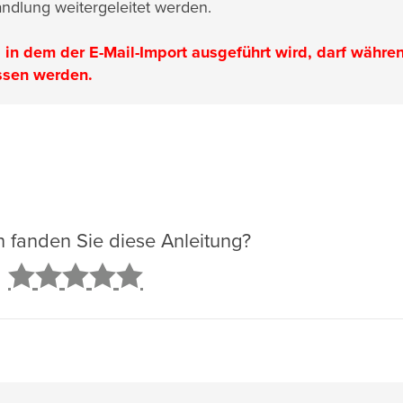
ndlung weitergeleitet werden.
, in dem der E-Mail-Import ausgeführt wird, darf währe
ssen werden.
ch fanden Sie diese Anleitung?
2
3
4
5