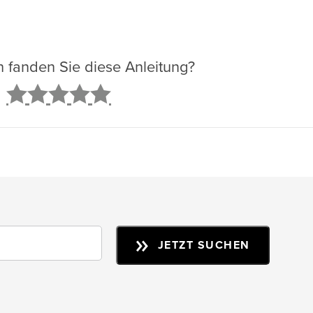
ch fanden Sie diese Anleitung?
2
3
4
5
JETZT SUCHEN