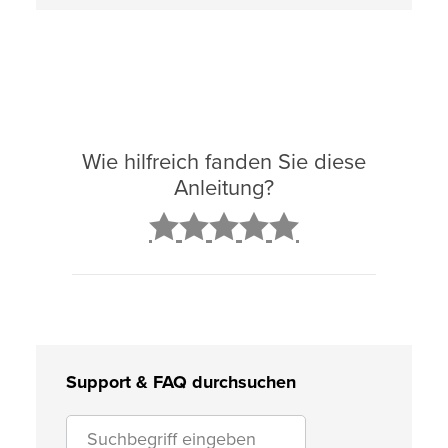
Wie hilfreich fanden Sie diese
Anleitung?
2
3
4
5
Support & FAQ durchsuchen