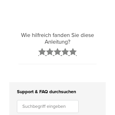
Wie hilfreich fanden Sie diese
Anleitung?
2
3
4
5
Support & FAQ durchsuchen