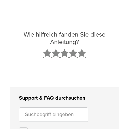
Wie hilfreich fanden Sie diese
Anleitung?
2
3
4
5
Support & FAQ durchsuchen