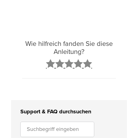
Wie hilfreich fanden Sie diese
Anleitung?
2
3
4
5
Support & FAQ durchsuchen