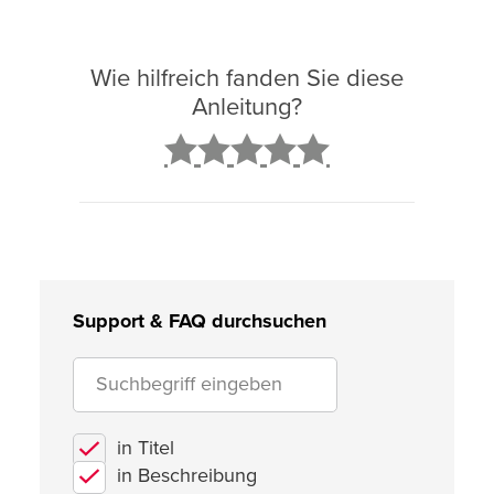
Wie hilfreich fanden Sie diese
Anleitung?
2
3
4
5
Support & FAQ durchsuchen
in Titel
in Beschreibung