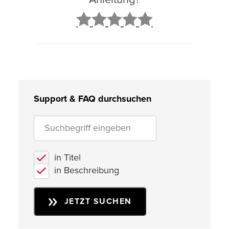
2
3
4
5
Support & FAQ durchsuchen
in Titel
in Beschreibung
JETZT SUCHEN