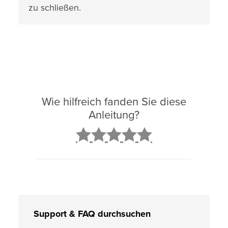
zu schließen.
Wie hilfreich fanden Sie diese
Anleitung?
2
3
4
5
Support & FAQ durchsuchen