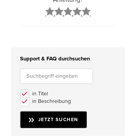
2
3
4
5
Support & FAQ durchsuchen
in Titel
in Beschreibung
JETZT SUCHEN