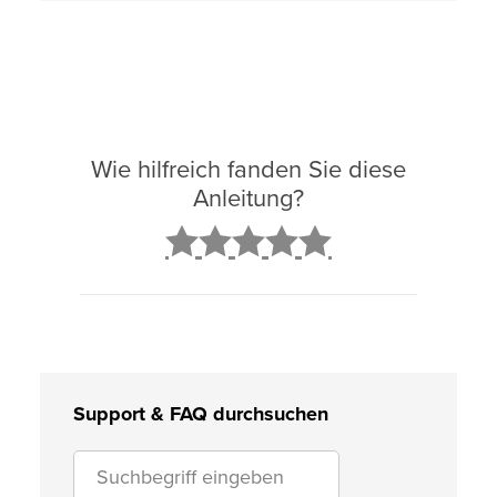
Wie hilfreich fanden Sie diese
Anleitung?
2
3
4
5
Support & FAQ durchsuchen