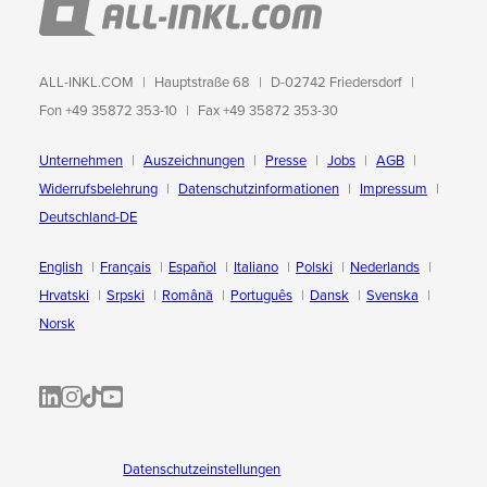
ALL-INKL.COM
Hauptstraße 68
D-02742 Friedersdorf
Fon +49 35872 353-10
Fax +49 35872 353-30
Unternehmen
Auszeichnungen
Presse
Jobs
AGB
Widerrufsbelehrung
Datenschutzinformationen
Impressum
Deutschland-DE
English
Français
Español
Italiano
Polski
Nederlands
Hrvatski
Srpski
Română
Português
Dansk
Svenska
Norsk
ALL-INKL.COM | LinkedIn
ALL-INKL.COM • Instagram photos and videos
ALL-INKL.COM | TikTok
ALLINKL.COM - YouTube
Datenschutzeinstellungen