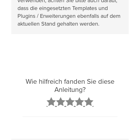
verwenden, achten Sie bitte auch darauf,
dass die eingesetzten Templates und
Plugins / Erweiterungen ebenfalls auf dem
aktuellen Stand gehalten werden.
Wie hilfreich fanden Sie diese
Anleitung?
2
3
4
5