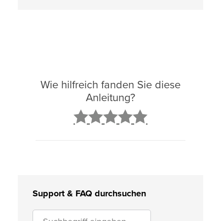
Wie hilfreich fanden Sie diese
Anleitung?
2
3
4
5
Support & FAQ durchsuchen