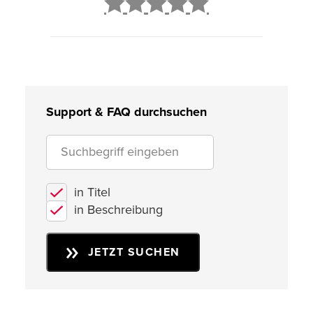
2
3
4
5
Support & FAQ durchsuchen
in Titel
in Beschreibung
JETZT SUCHEN