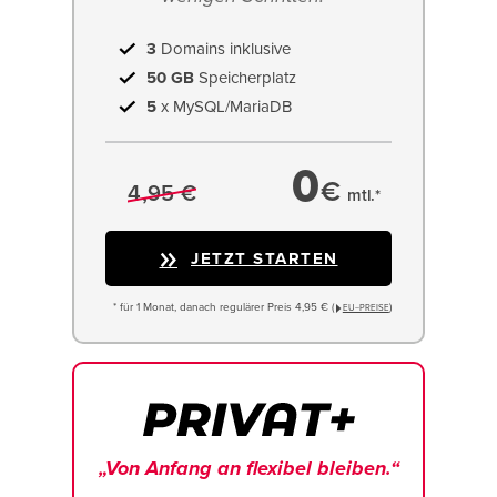
3
Domains inklusive
50 GB
Speicherplatz
5
x MySQL/MariaDB
0
€
4,95 €
mtl.*
JETZT STARTEN
* für 1 Monat, danach regulärer Preis 4,95 € (
)
EU−PREISE
„Von Anfang an flexibel bleiben.“