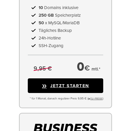
10
Domains inklusive
250 GB
Speicherplatz
50
x MySQL/MariaDB
Tägliches Backup
24h-Hotline
SSH-Zugang
0
€
9,95 €
mtl.*
JETZT STARTEN
* für 1 Monat, danach regulärer Preis 9,95 € (
)
EU−PREISE