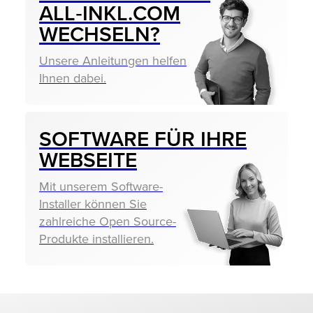
ALL‑INKL.COM
WECHSELN?
Unsere Anleitungen helfen
Ihnen dabei.
SOFTWARE FÜR IHRE
WEBSEITE
Mit unserem Software-
Installer können Sie
zahlreiche Open Source-
Produkte installieren.