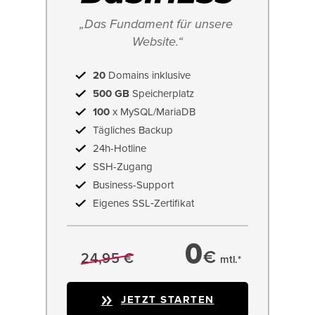
„Das Fundament für unsere 
Website.“
20
Domains inklusive
500 GB
Speicherplatz
100
x MySQL/MariaDB
Tägliches Backup
24h-Hotline
SSH-Zugang
Business-Support
Eigenes SSL‑Zertifikat
0
€
24,95 €
mtl.*
JETZT STARTEN