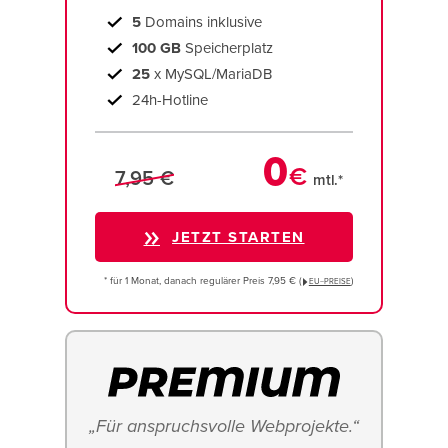
5
Domains inklusive
100 GB
Speicherplatz
25
x MySQL/MariaDB
24h-Hotline
0
€
7,95 €
mtl.*
JETZT STARTEN
* für 1 Monat, danach regulärer Preis 7,95 € (
)
EU−PREISE
„Für anspruchsvolle Webprojekte.“