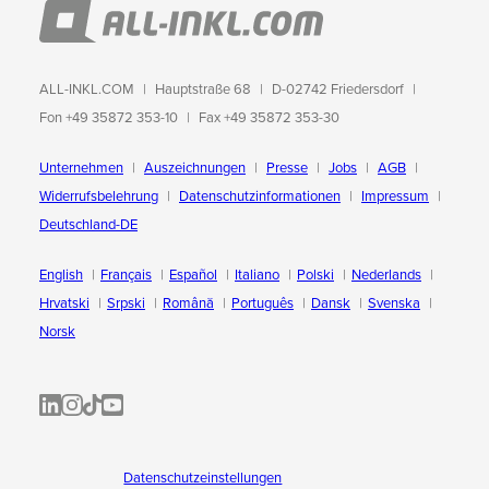
ALL-INKL.COM
Hauptstraße 68
D-02742 Friedersdorf
SVG herunterladen
PNG herunterladen
JPG herunterladen
Fon +49 35872 353-10
Fax +49 35872 353-30
HTML-CODE
ANZEIGEN
Unternehmen
Auszeichnungen
Presse
Jobs
AGB
Widerrufsbelehrung
Datenschutzinformationen
Impressum
<a href="https://all-inkl.com/umweltschutz/"
KOPIEREN
Deutschland-DE
target="_blank"><img src="https://all-inkl.com/banner/all-
inkl_banner_150x65_oekostromv3.png" height="65"
127 x 55 Pixel
width="150" alt="gehostet mit 100% Ökostrom von
English
Français
Español
Italiano
Polski
Nederlands
all‑inkl.com" /></a>
Hrvatski
Srpski
Română
Português
Dansk
Svenska
Norsk
ALL-INKL.COM | LinkedIn
ALL-INKL.COM • Instagram photos and videos
ALL-INKL.COM | TikTok
ALLINKL.COM - YouTube
SVG herunterladen
PNG herunterladen
JPG herunterladen
Datenschutzeinstellungen