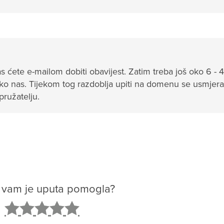
ete e-mailom dobiti obavijest. Zatim treba još oko 6 - 4
 nas. Tijekom tog razdoblja upiti na domenu se usmjera
pružatelju.
o vam je uputa pomogla?
2
3
4
5