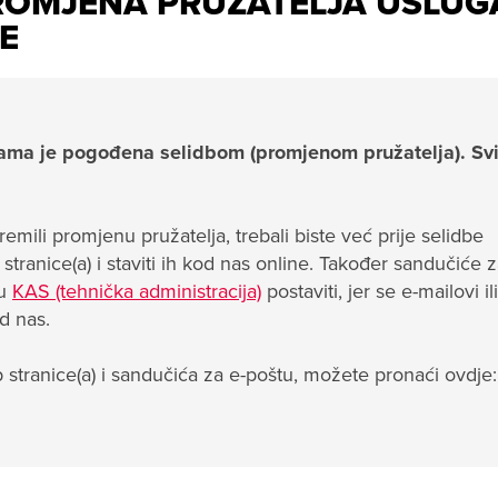
ROMJENA PRUŽATELJA USLUG
E
ma je pogođena selidbom (promjenom pružatelja). Sv
remili promjenu pružatelja, trebali biste već prije selidbe
tranice(a) i staviti ih kod nas online. Također sandučiće z
 u
KAS (tehnička administracija)
postaviti, jer se e-mailovi ili
od nas.
 stranice(a) i sandučića za e-poštu, možete pronaći ovdje: