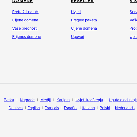
DOMENE
RESELLER
SI
Pretraži i naruči
Uvjeti
Serv
Cijene domena
Pregled paketa
Vaše
Vaše prednosti
Cijene domena
Proi
Prijenos domene
Ugovori
Upit
Tvrtka
Nagrade
Mediji
Karijera
Uvjeti korištenja
Uputa o odustaj
Deutsch
English
Français
Español
Italiano
Polski
Nederlands