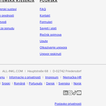
STEMSKA RJEŠENJA
PODRŠKA
erski sustavi
FAQ
 prednosti
Kontakt
zvodi
Formulari
 za ponudu
Savjeti i alati
Rječnik pojmova
Upute
Otkazivanje ugovora
Ugovor raskinuti
ALL-INKL.COM
Hauptstraße 68
D-02742 Friedersdorf
anju
Informacije o privatnosti
Impresum
Njemačka-HR
Srpski
Română
Português
Dansk
Svenska
Norsk
ALL-INKL.COM | LinkedIn
ALL-INKL.COM • Instagram p
ALL-INKL.COM | TikTok
ALLINKL.COM - YouT
Postavke privatnosti