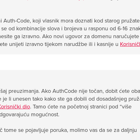
 Auth-Code, koji vlasnik mora doznati kod starog pružatel
ji se od kombinacije slova i brojeva u rasponu od 6-16 zna
esite ga izravno. Ako novi ugovor za domenu naručujete
 unijeti izravno tijekom narudžbe ili i kasnije u
Korisnič
 preuzimanja. Ako AuthCode nije točan, dobit ćete obav
je li unesen tako kako ste ga dobili od dosadašnjeg pruža
Korisnički dio
. Tamo ćete na početnoj stranici pod “više
 odgovarajuću mogućnost.
č tome se pojavljuje poruka, molimo vas da se za daljnju