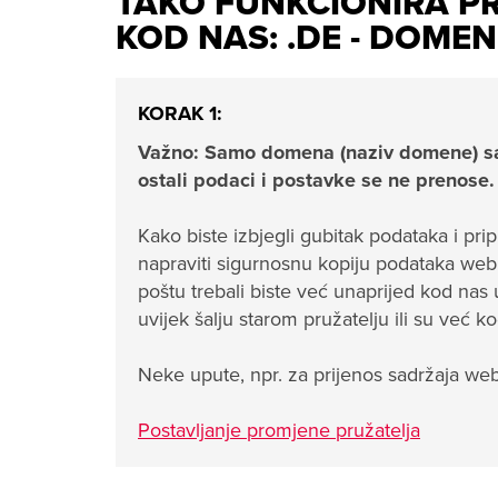
TAKO FUNKCIONIRA P
KOD NAS: .DE - DOMEN
KORAK 1:
Važno: Samo domena (naziv domene) sa
ostali podaci i postavke se ne prenose.
Kako biste izbjegli gubitak podataka i prip
napraviti sigurnosnu kopiju podataka web s
poštu trebali biste već unaprijed kod nas
uvijek šalju starom pružatelju ili su već k
Neke upute, npr. za prijenos sadržaja web
Postavljanje promjene pružatelja