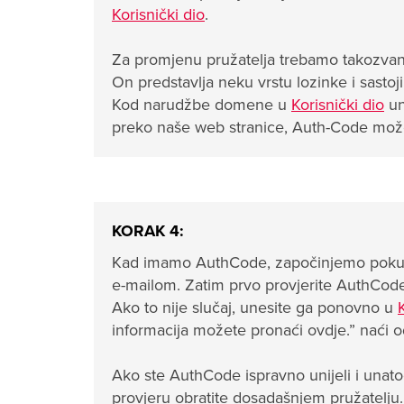
Korisnički dio
.
Za promjenu pružatelja trebamo takozvani
On predstavlja neku vrstu lozinke i sasto
Kod narudžbe domene u
Korisnički dio
un
preko naše web stranice, Auth-Code možete
KORAK 4:
Kad imamo AuthCode, započinjemo pokušaj
e-mailom. Zatim prvo provjerite AuthCode 
Ako to nije slučaj, unesite ga ponovno u
informacija možete pronaći ovdje.” naći
Ako ste AuthCode ispravno unijeli i unato
provjeru obratite dosadašnjem pružatelju.