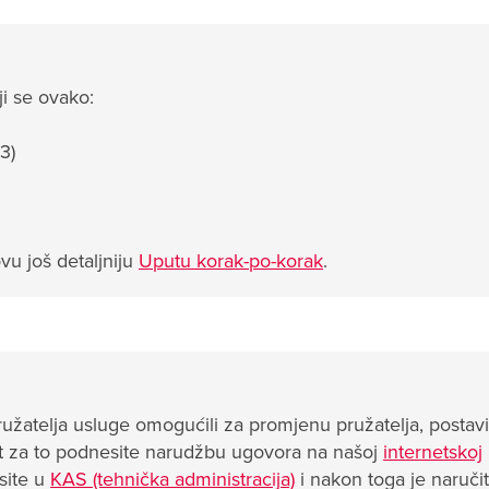
i se ovako:
3)
vu još detaljniju
Uputu korak-po-korak
.
žatelja usluge omogućili za promjenu pružatelja, postavi
nt za to podnesite narudžbu ugovora na našoj
internetskoj
site u
KAS (tehnička administracija)
i nakon toga je naruči