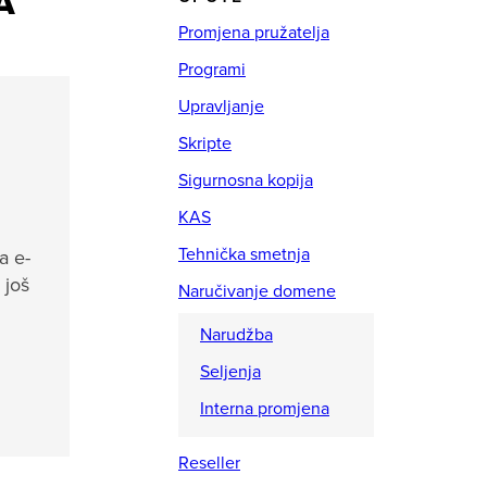
A
Promjena pružatelja
Programi
Upravljanje
Skripte
i
Sigurnosna kopija
KAS
Tehnička smetnja
a e-
 još
Naručivanje domene
Narudžba
Seljenja
Interna promjena
Reseller