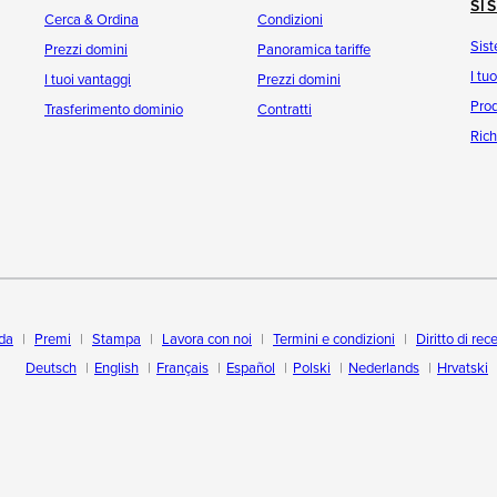
SI
Cerca & Ordina
Condizioni
Sist
Prezzi domini
Panoramica tariffe
I tu
I tuoi vantaggi
Prezzi domini
Prod
Trasferimento dominio
Contratti
Rich
da
Premi
Stampa
Lavora con noi
Termini e condizioni
Diritto di rec
Deutsch
English
Français
Español
Polski
Nederlands
Hrvatski