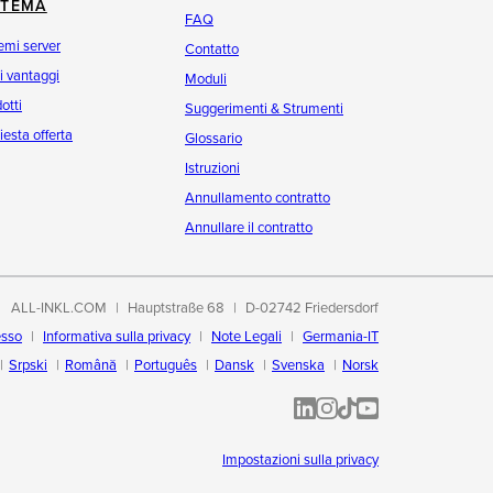
STEMA
FAQ
emi server
Contatto
oi vantaggi
Moduli
otti
Suggerimenti & Strumenti
iesta offerta
Glossario
Istruzioni
Annullamento contratto
Annullare il contratto
ALL-INKL.COM
Hauptstraße 68
D-02742 Friedersdorf
esso
Informativa sulla privacy
Note Legali
Germania-IT
Srpski
Română
Português
Dansk
Svenska
Norsk
ALL-INKL.COM | LinkedIn
ALL-INKL.COM • Instagram p
ALL-INKL.COM | TikTok
ALLINKL.COM - YouT
Impostazioni sulla privacy