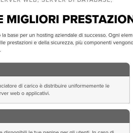
ERVER WEB, SERVER DI DATABASE,
 MIGLIORI PRESTAZION
no la base per un hosting aziendale di successo. Ogni ele
elle prestazioni e della sicurezza, più componenti vengon
.
anciatore di carico è distribuire uniformemente le
rver web o applicativi.
 disponibili le tue pagine per gli utenti. In caso di