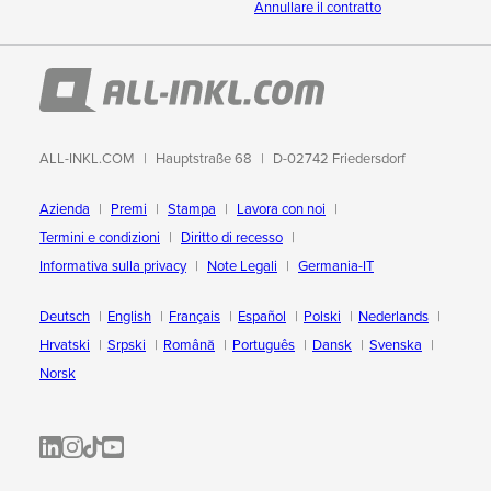
Annullare il contratto
ALL-INKL.COM
Hauptstraße 68
D-02742 Friedersdorf
Azienda
Premi
Stampa
Lavora con noi
Termini e condizioni
Diritto di recesso
Informativa sulla privacy
Note Legali
Germania-IT
Deutsch
English
Français
Español
Polski
Nederlands
Hrvatski
Srpski
Română
Português
Dansk
Svenska
Norsk
ALL-INKL.COM | LinkedIn
ALL-INKL.COM • Instagram photos and videos
ALL-INKL.COM | TikTok
ALLINKL.COM - YouTube