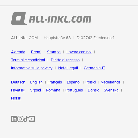
ALL-INKL.COM
Hauptstraße 68
D-02742 Friedersdorf
Azienda
Premi
Stampa
Lavora con noi
Termini e condizioni
Diritto di recesso
Informativa sulla privacy
Note Legali
Germania-IT
Deutsch
English
Français
Español
Polski
Nederlands
Hrvatski
Srpski
Română
Português
Dansk
Svenska
Norsk
ALL-INKL.COM | LinkedIn
ALL-INKL.COM • Instagram photos and videos
ALL-INKL.COM | TikTok
ALLINKL.COM - YouTube