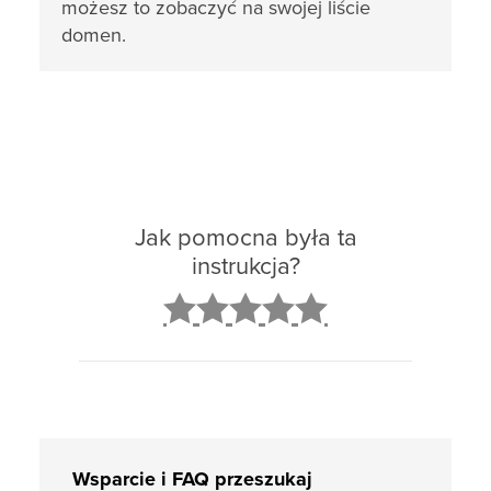
możesz to zobaczyć na swojej liście
domen.
Jak pomocna była ta
instrukcja?
2
3
4
5
Wsparcie i FAQ przeszukaj