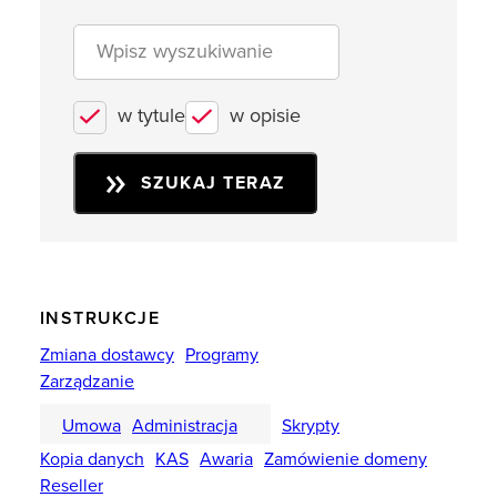
w tytule
w opisie
SZUKAJ TERAZ
INSTRUKCJE
Zmiana dostawcy
Programy
Zarządzanie
Umowa
Administracja
Skrypty
Kopia danych
KAS
Awaria
Zamówienie domeny
Reseller