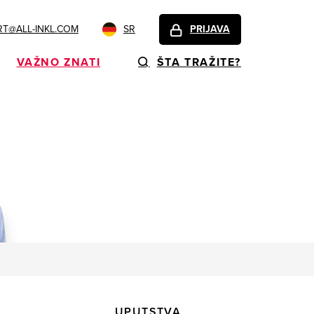
T@ALL-INKL.COM
SR
PRIJAVA
VAŽNO ZNATI
ŠTA TRAŽITE?
UPUTSTVA