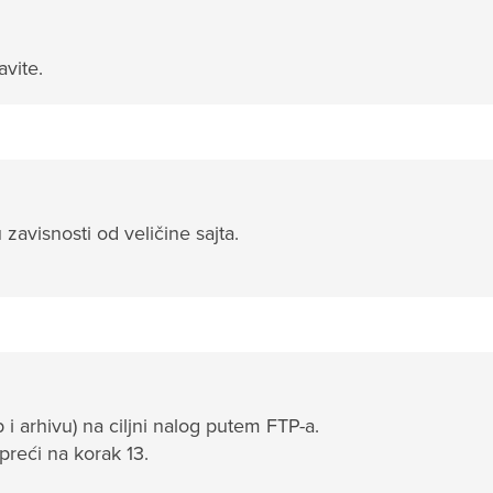
avite.
 zavisnosti od veličine sajta.
 i arhivu) na ciljni nalog putem FTP-a.
reći na korak 13.