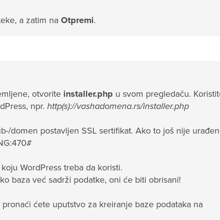
eke, a zatim na
Otpremi
.
mljene, otvorite
installer.php
u svom pregledaču. Koristit
dPress, npr.
http(s)://vashadomena.rs/installer.php
sub-/domen postavljen SSL sertifikat. Ako to još nije urađen
UNG:470#
koju WordPress treba da koristi.
 baza već sadrži podatke, oni će biti obrisani!
, pronaći ćete uputstvo za kreiranje baze podataka na