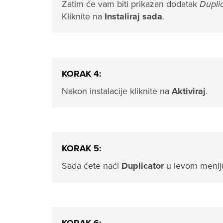
Zatim će vam biti prikazan dodatak
Dupli
Kliknite na
Instaliraj sada
.
KORAK 4:
Nakon instalacije kliknite na
Aktiviraj
.
KORAK 5:
Sada ćete naći
Duplicator
u levom meniju,