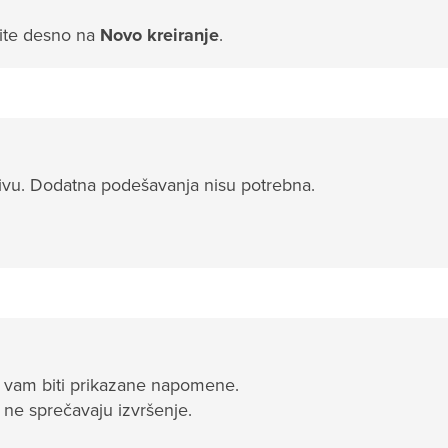
nite desno na
Novo kreiranje
.
hivu. Dodatna podešavanja nisu potrebna.
e vam biti prikazane napomene.
 ne sprečavaju izvršenje.