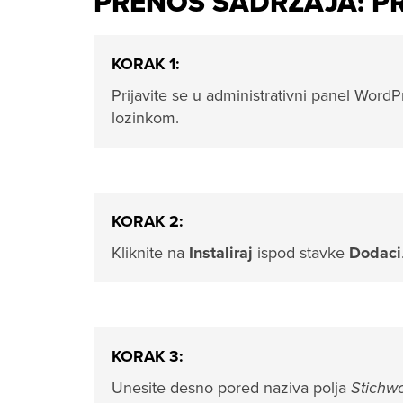
PRENOS SADRŽAJA: P
KORAK 1:
Prijavite se u administrativni panel Wor
lozinkom.
KORAK 2:
Kliknite na
Instaliraj
ispod stavke
Dodaci
KORAK 3:
Unesite desno pored naziva polja
Stichw