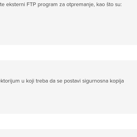
tite eksterni FTP program za otpremanje, kao što su:
ektorijum u koji treba da se postavi sigurnosna kopija