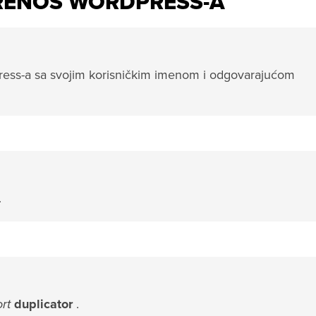
RENOS WORDPRESS-A
dPress-a sa svojim korisničkim imenom i odgovarajućom
.
ort
duplicator
.