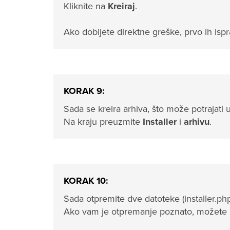
Kliknite na
Kreiraj
.
Ako dobijete direktne greške, prvo ih ispr
KORAK 9:
Sada se kreira arhiva, što može potrajati u
Na kraju preuzmite
Installer
i
arhivu
.
KORAK 10:
Sada otpremite dve datoteke (installer.php
Ako vam je otpremanje poznato, možete p