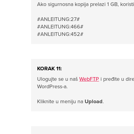
Ako sigurnosna kopija prelazi 1 GB, koris
#ANLEITUNG:27#
#ANLEITUNG:466#
#ANLEITUNG:452#
KORAK 11:
Ulogujte se u naš
WebFTP
i pređite u dir
WordPress-a.
Kliknite u meniju na
Upload
.