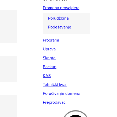
Promena provajdera
Porudžbina
Podešavanje
Programi
Uprava
Skripte
Backup
KAS
Tehnički kvar
Poručivanje domena
Preprodavac