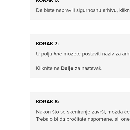
KORAK 6:
Da biste napravili sigurnosnu arhivu, klik
KORAK 7:
U polju
Ime
možete postaviti naziv za ar
Kliknite na
Dalje
za nastavak.
KORAK 8:
Nakon što se skeniranje završi, možda ć
Trebalo bi da pročitate napomene, ali one