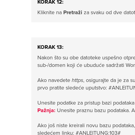
KORAK 12:
Kliknite na
Pretraži
za svaku od dve datot
KORAK 13:
Nakon što su obe datoteke uspešno otpre
sub-/domen koji će ubuduće sadržati Wor
Ako navedete
https
, osigurajte da je za 
prvo pratite sledeće uputstvo: #ANLEIT
Unesite podatke za pristup bazi podataka 
Pažnja:
Unesite praznu bazu podataka. Ako
Ako još niste kreirali novu bazu podataka
sledećem linku: #ANLEITUNG:103#