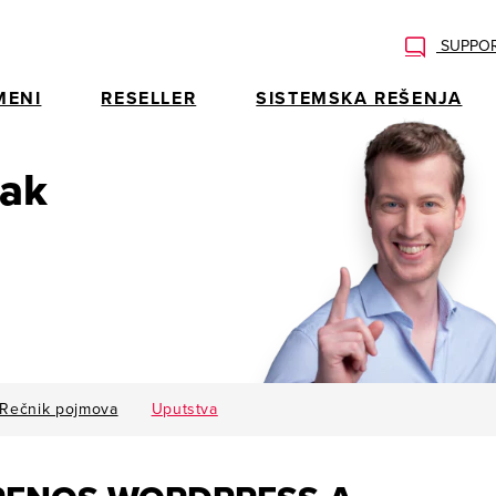
SUPPOR
MENI
RESELLER
SISTEMSKA REŠENJA
rak
Rečnik pojmova
Uputstva