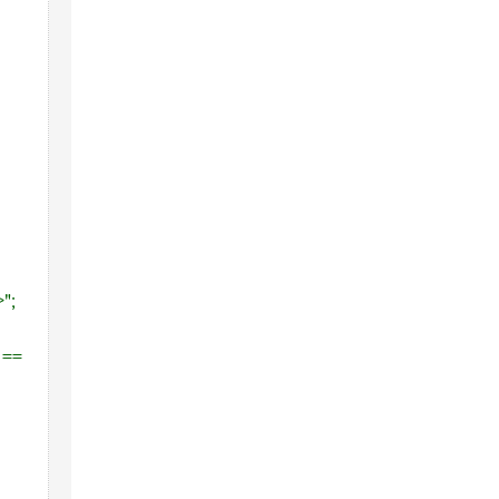
";
 ==