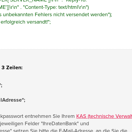
r\n" . "Content-Type: text/html\r\n")
s unbekannten Fehlers nicht versendet werden");
rfolgreich versandt!";
 3 Zeilen:
;
lAdresse";
kpasswort entnehmen Sie Ihrem
KAS (technische Verwal
 jeweiligen Felder "IhreDatenBank" und
sse" setzen Sie bitte die E-Mail-Adresse, an die Sie die