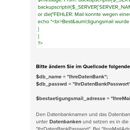
backupscript@{$_SERVER['SERVER_NAME']}\
or die("FEHLER: Mail konnte wegen eine
echo "<br>Best&auml;tigungsmail wurde e
}
}
?>
Bitte ändern Sie im Quellcode folgende
$db_name = "IhreDatenBank";
$db_passwd = "IhrDatenBankPasswort"
$bestaetigungsmail_adresse = "IhreMai
Den Datenbanknamen und das Datenban
unter
Datenbanken
und setzen es in die
"IhrDatenBankPasswort". Bei "IhreMailAdre