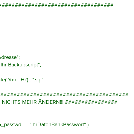
######################################
Adresse";
Ihr Backupscript";
e('Ymd_Hi') . ".sql";
########################################
E NICHTS MEHR ÄNDERN!!! ################
b_passwd == "IhrDatenBankPasswort" )