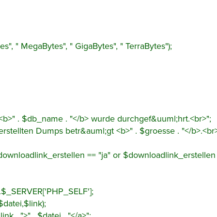
es", " MegaBytes", " GigaBytes", " TerraBytes");
b>" . $db_name . "</b> wurde durchgef&uuml;hrt.<br>";
rstellten Dumps betr&auml;gt <b>" . $groesse . "</b>.<br>
$downloadlink_erstellen == "ja" or $downloadlink_erstellen
'].$_SERVER['PHP_SELF'];
datei,$link);
k . ">" . $datei . "</a>";