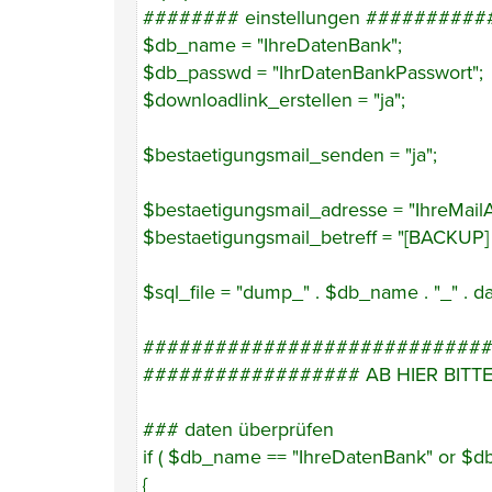
######## einstellungen #######
$db_name = "IhreDatenBank";
$db_passwd = "IhrDatenBankPasswort";
$downloadlink_erstellen = "ja";
$bestaetigungsmail_senden = "ja";
$bestaetigungsmail_adresse = "IhreMail
$bestaetigungsmail_betreff = "[BACKUP] 
$sql_file = "dump_" . $db_name . "_" . dat
############################
################## AB HIER BITT
### daten überprüfen
if ( $db_name == "IhreDatenBank" or $d
{