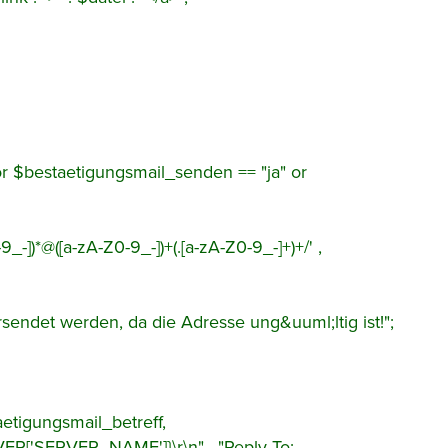
or $bestaetigungsmail_senden == "ja" or
9_-])*@([a-zA-Z0-9_-])+(.[a-zA-Z0-9_-]+)+/' ,
sendet werden, da die Adresse ung&uuml;ltig ist!";
etigungsmail_betreff,
R['SERVER_NAME']}\r\n" . "Reply-To: