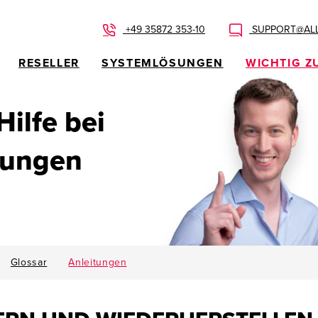
+49 35872 353-10
SUPPORT@ALL
RESELLER
SYSTEMLÖSUNGEN
WICHTIG Z
 Hilfe bei
dungen
Glossar
Anleitungen