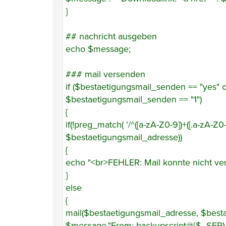
}
## nachricht ausgeben
echo $message;
### mail versenden
if ($bestaetigungsmail_senden == "yes" 
$bestaetigungsmail_senden == "1")
{
if(!preg_match( '/^([a-zA-Z0-9])+([.a-zA-Z0-
$bestaetigungsmail_adresse))
{
echo "<br>FEHLER: Mail konnte nicht ver
}
else
{
mail($bestaetigungsmail_adresse, $besta
$message,"From: backupscript@{$_SERVE