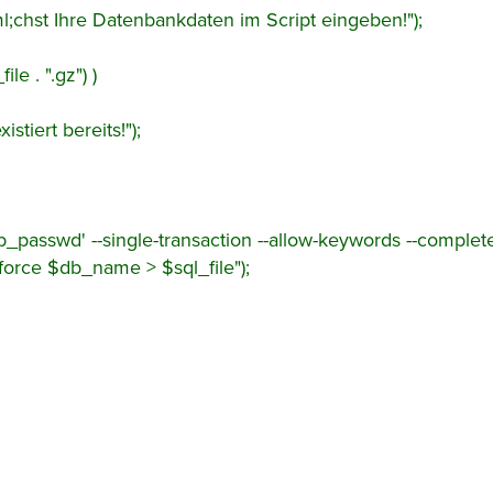
chst Ihre Datenbankdaten im Script eingeben!");
ile . ".gz") )
tiert bereits!");
passwd' --single-transaction --allow-keywords --complet
--force $db_name > $sql_file");