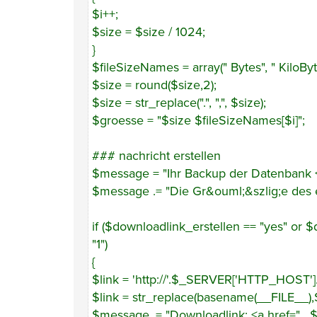
$i++;
$size = $size / 1024;
}
$fileSizeNames = array(" Bytes", " KiloByt
$size = round($size,2);
$size = str_replace(".", ",", $size);
$groesse = "$size $fileSizeNames[$i]";
### nachricht erstellen
$message = "Ihr Backup der Datenbank <
$message .= "Die Gr&ouml;&szlig;e des e
if ($downloadlink_erstellen == "yes" or 
"1")
{
$link = 'http://'.$_SERVER['HTTP_HOST
$link = str_replace(basename(__FILE__),$
$message .= "Downloadlink: <a href=" . $lin