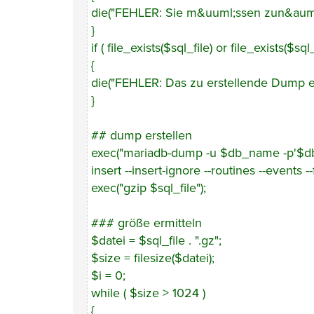
die("FEHLER: Sie m&uuml;ssen zun&auml;
}
if ( file_exists($sql_file) or file_exists($sql_f
{
die("FEHLER: Das zu erstellende Dump exis
}
## dump erstellen
exec("mariadb-dump -u $db_name -p'$db_
insert --insert-ignore --routines --events 
exec("gzip $sql_file");
### größe ermitteln
$datei = $sql_file . ".gz";
$size = filesize($datei);
$i = 0;
while ( $size > 1024 )
{