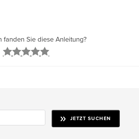
ch fanden Sie diese Anleitung?
2
3
4
5
JETZT SUCHEN