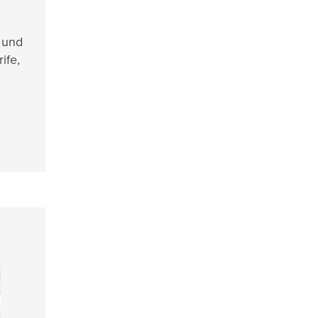
- und
ife,