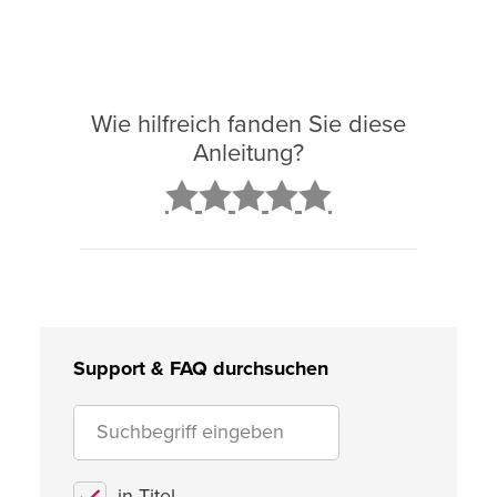
Wie hilfreich fanden Sie diese
Anleitung?
2
3
4
5
Support & FAQ durchsuchen
in Titel