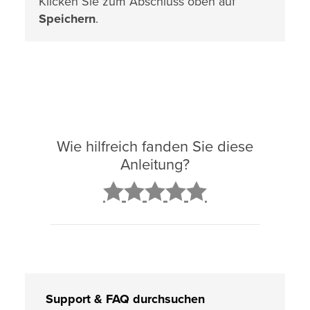
Klicken Sie zum Abschluss oben auf
Speichern
.
Wie hilfreich fanden Sie diese
Anleitung?
2
3
4
5
Support & FAQ durchsuchen