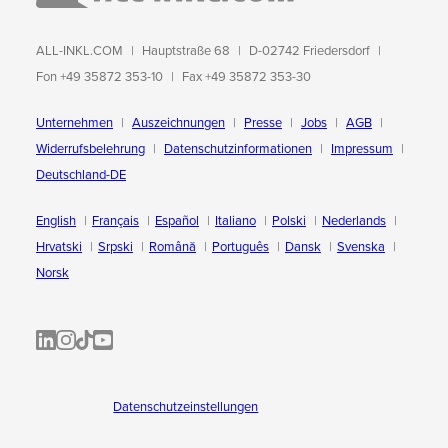
ALL-INKL.COM
Hauptstraße 68
D-02742 Friedersdorf
Fon +49 35872 353-10
Fax +49 35872 353-30
Unternehmen
Auszeichnungen
Presse
Jobs
AGB
Widerrufsbelehrung
Datenschutzinformationen
Impressum
Deutschland-DE
English
Français
Español
Italiano
Polski
Nederlands
Hrvatski
Srpski
Română
Português
Dansk
Svenska
Norsk
ALL-INKL.COM | LinkedIn
ALL-INKL.COM • Instagram photos and videos
ALL-INKL.COM | TikTok
ALLINKL.COM - YouTube
Datenschutzeinstellungen