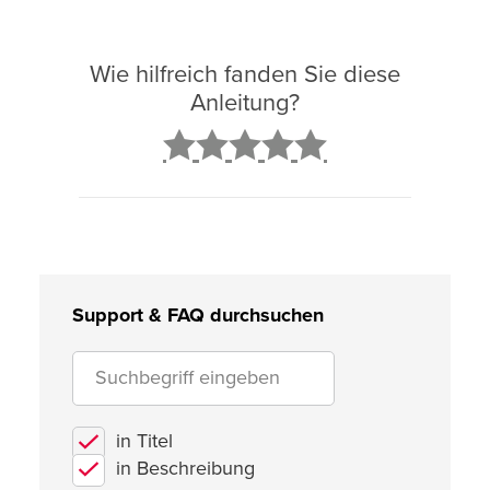
Wie hilfreich fanden Sie diese
Anleitung?
2
3
4
5
Support & FAQ durchsuchen
in Titel
in Beschreibung