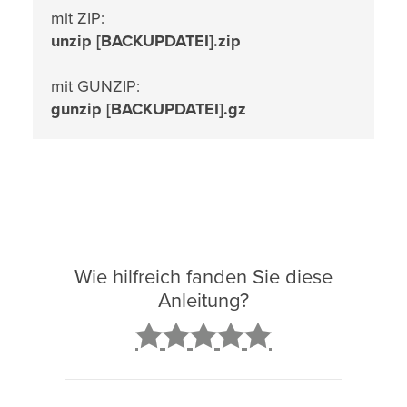
mit ZIP:
unzip [BACKUPDATEI].zip
mit GUNZIP:
gunzip [BACKUPDATEI].gz
Wie hilfreich fanden Sie diese
Anleitung?
2
3
4
5