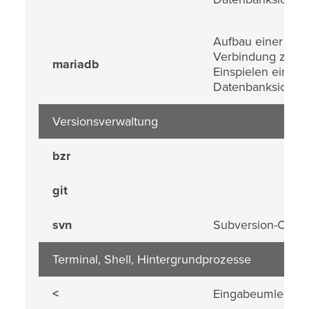
Aufbau einer My
Verbindung z.b. 
mariadb
Einspielen einer
Datenbanksicher
Versionsverwaltung
bzr
git
svn
Subversion-Client
Terminal, Shell, Hintergrundprozesse
<
Eingabeumleitun