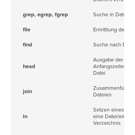
grep, egrep, fgrep
Suche in Dateien
file
Ermittlung des Da
find
Suche nach Date
Ausgabe der
head
Anfangszeilen ei
Datei
Zusammenführun
join
Dateien
Setzen eines Link
ln
eine Datei/ein
Verzeichnis