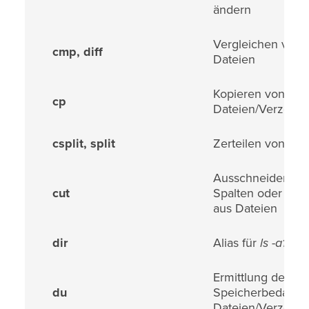
ändern
Vergleichen von 
cmp, diff
Dateien
Kopieren von
cp
Dateien/Verzeich
csplit, split
Zerteilen von Dat
Ausschneiden vo
cut
Spalten oder Fel
aus Dateien
dir
Alias für
ls -a1h
Ermittlung des
du
Speicherbedarf v
Dateien/Verzeich