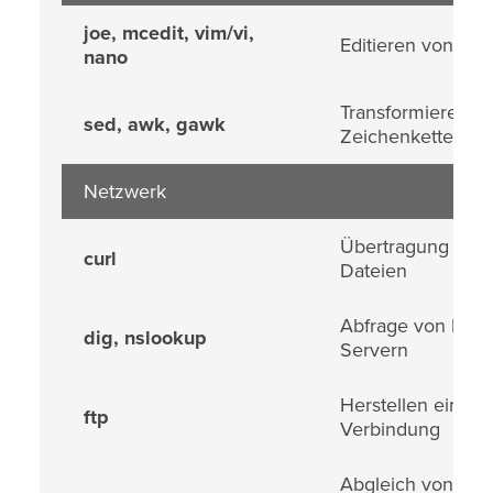
joe, mcedit, vim/vi,
Editieren von Dat
nano
Transformieren v
sed, awk, gawk
Zeichenketten
Netzwerk
Übertragung von
curl
Dateien
Abfrage von DNS
dig, nslookup
Servern
Herstellen einer 
ftp
Verbindung
Abgleich von Dat