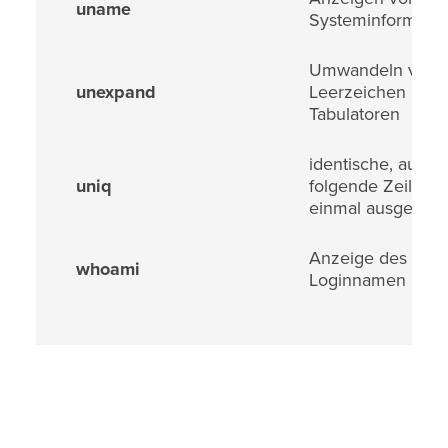
uname
Systeminformati
Umwandeln von
unexpand
Leerzeichen in
Tabulatoren
identische, aufei
uniq
folgende Zeilen n
einmal ausgeben
Anzeige des eig
whoami
Loginnamen