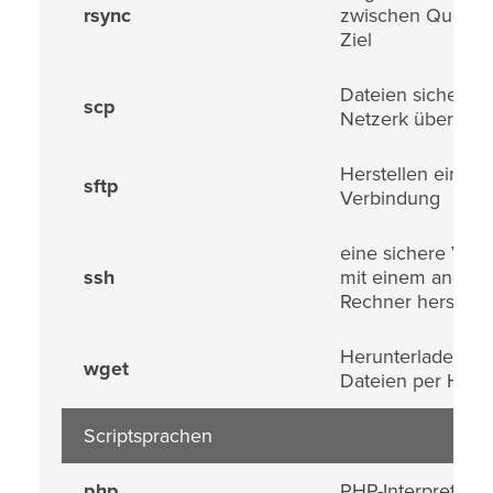
rsync
zwischen Quelle 
Ziel
Dateien sicher üb
scp
Netzerk übertrag
Herstellen einer 
sftp
Verbindung
eine sichere Ver
ssh
mit einem ander
Rechner herstelle
Herunterladen vo
wget
Dateien per HTT
Scriptsprachen
php
PHP-Interpreter