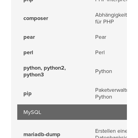
Abhängigkeitsma
composer
für PHP
pear
Pear
perl
Perl
python, python2,
Python
python3
Paketverwaltung 
pip
Python
MySQL
Erstellen einer
mariadb-dump
Datenbanksicher