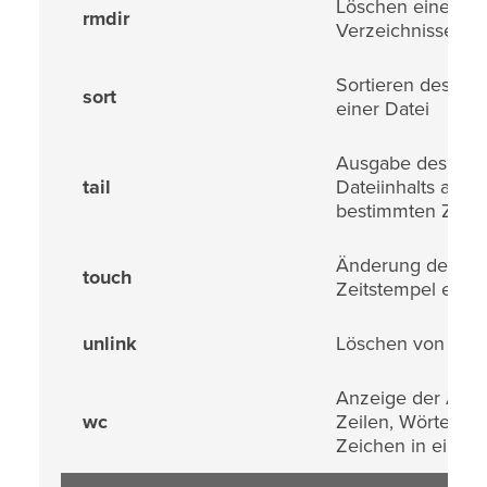
Löschen eines le
rmdir
Verzeichnisses
Sortieren des Inha
sort
einer Datei
Ausgabe des
tail
Dateiinhalts ab ei
bestimmten Zeile
Änderung des
touch
Zeitstempel einer
unlink
Löschen von Dat
Anzeige der Anza
wc
Zeilen, Wörter un
Zeichen in einer 