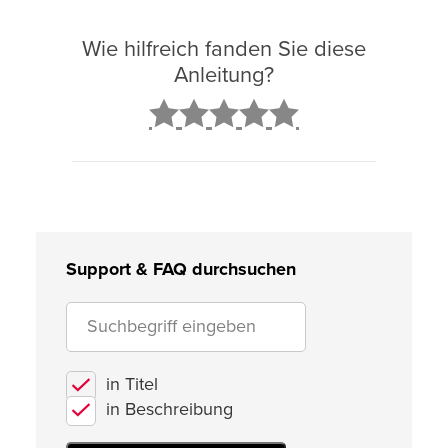
Wie hilfreich fanden Sie diese
Anleitung?
2
3
4
5
Support & FAQ durchsuchen
in Titel
in Beschreibung