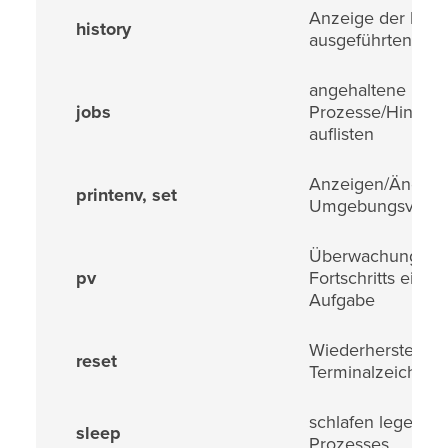
Anzeige der berei
history
ausgeführten Bef
angehaltene
jobs
Prozesse/Hinterg
auflisten
Anzeigen/Ändern
printenv, set
Umgebungsvaria
Überwachung de
pv
Fortschritts einer
Aufgabe
Wiederherstellen
reset
Terminalzeichens
schlafen legen ei
sleep
Prozesses