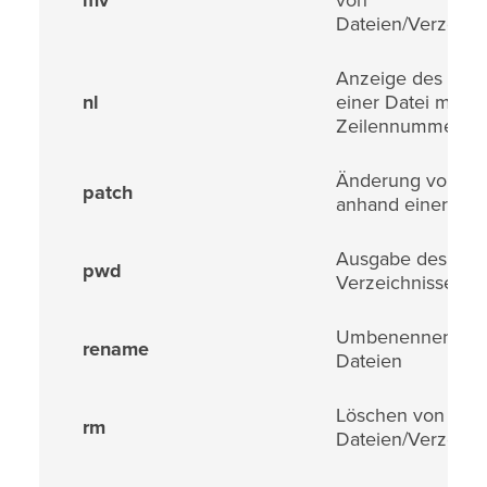
mv
von
Dateien/Verzeich
Anzeige des Inhal
nl
einer Datei mit
Zeilennummern
Änderung von Da
patch
anhand einer diff
Ausgabe des aktu
pwd
Verzeichnisses
Umbenennen vo
rename
Dateien
Löschen von
rm
Dateien/Verzeich