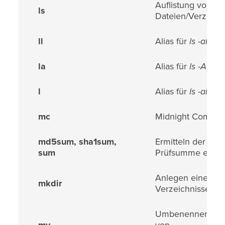
Auflistung von
ls
Dateien/Verzeich
ll
Alias für
ls -al
la
Alias für
ls -A
l
Alias für
ls -alF
mc
Midnight Comma
md5sum, sha1sum,
Ermitteln der
sum
Prüfsumme einer 
Anlegen eines n
mkdir
Verzeichnisses
Umbenennen/Ver