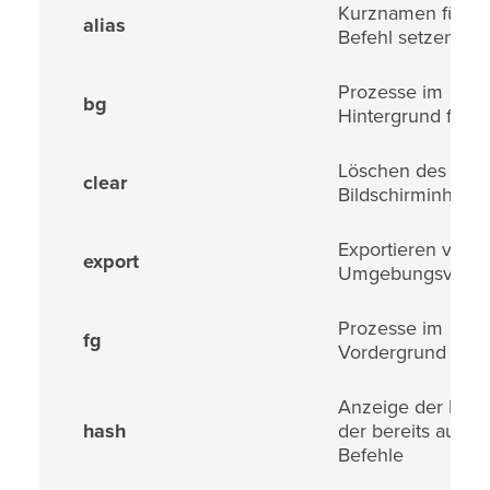
Kurznamen für ei
alias
Befehl setzen
Prozesse im
bg
Hintergrund forts
Löschen des
clear
Bildschirminhalte
Exportieren von
export
Umgebungsvaria
Prozesse im
fg
Vordergrund fort
Anzeige der Pfa
hash
der bereits ausge
Befehle