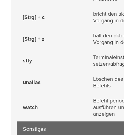
bricht den aktuel
[Strg] + c
Vorgang in der Sh
hält den aktuellen
[Strg] + z
Vorgang in der Sh
Terminaleinstellu
stty
setzen/abfragen
Löschen des Alias
unalias
Befehls
Befehl periodisch
watch
ausführen und A
anzeigen
Sonstiges