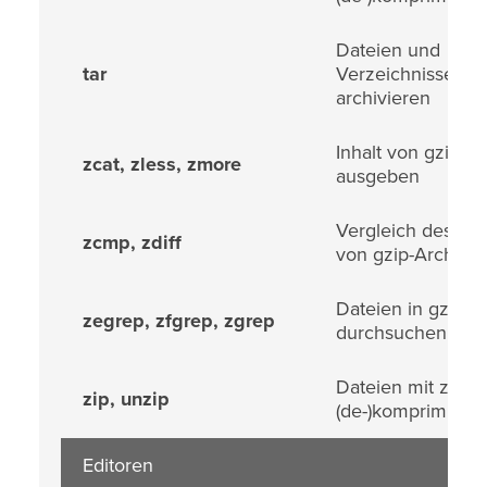
Dateien und
tar
Verzeichnisse
archivieren
Inhalt von gzip-A
zcat, zless, zmore
ausgeben
Vergleich des Inha
zcmp, zdiff
von gzip-Archive
Dateien in gzip-A
zegrep, zfgrep, zgrep
durchsuchen
Dateien mit zip
zip, unzip
(de-)komprimiere
Editoren