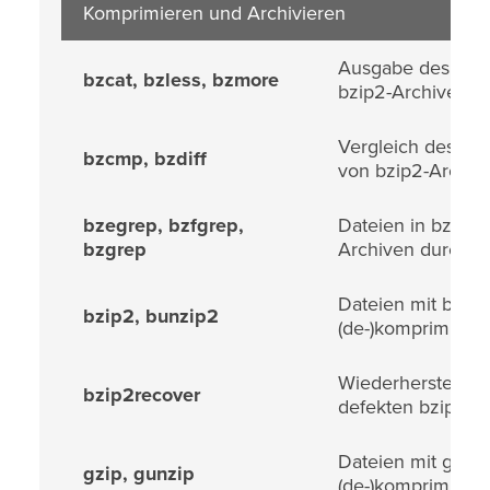
Komprimieren und Archivieren
Ausgabe des Inha
bzcat, bzless, bzmore
bzip2-Archiven
Vergleich des Inha
bzcmp, bzdiff
von bzip2-Archiv
bzegrep, bzfgrep,
Dateien in bzip2-
bzgrep
Archiven durchs
Dateien mit bzip2
bzip2, bunzip2
(de-)komprimiere
Wiederherstellun
bzip2recover
defekten bzip2-A
Dateien mit gzip
gzip, gunzip
(de-)komprimiere