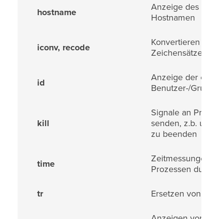
Anzeige des eig
hostname
Hostnamen
Konvertieren von
iconv, recode
Zeichensätzen
Anzeige der eige
id
Benutzer-/Grupp
Signale an Proze
kill
senden, z.b. um d
zu beenden
Zeitmessungen v
time
Prozessen durch
tr
Ersetzen von Zei
Anzeigen von