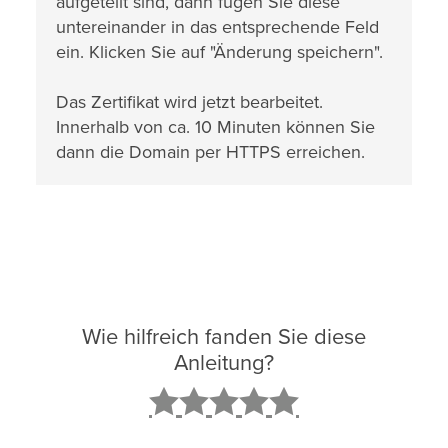
aufgeteilt sind, dann fügen Sie diese
untereinander in das entsprechende Feld
ein. Klicken Sie auf "Änderung speichern".
Das Zertifikat wird jetzt bearbeitet.
Innerhalb von ca. 10 Minuten können Sie
dann die Domain per HTTPS erreichen.
Wie hilfreich fanden Sie diese
Anleitung?
2
3
4
5