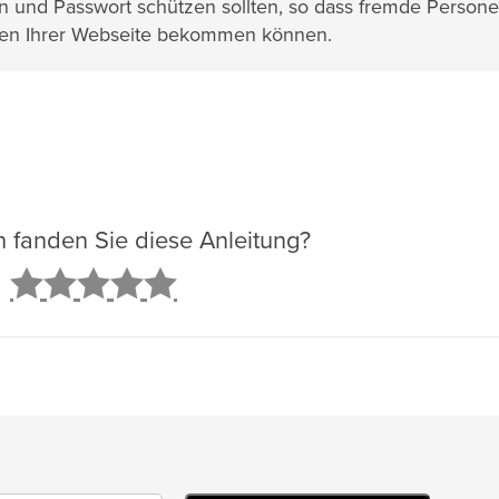
 und Passwort schützen sollten, so dass fremde Person
hlen Ihrer Webseite bekommen können.
ch fanden Sie diese Anleitung?
2
3
4
5