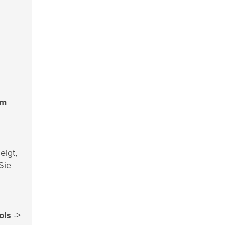
um
eigt,
Sie
ols
->