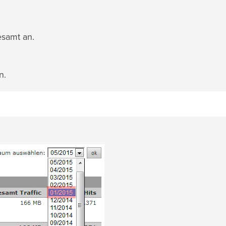
esamt an.
n.