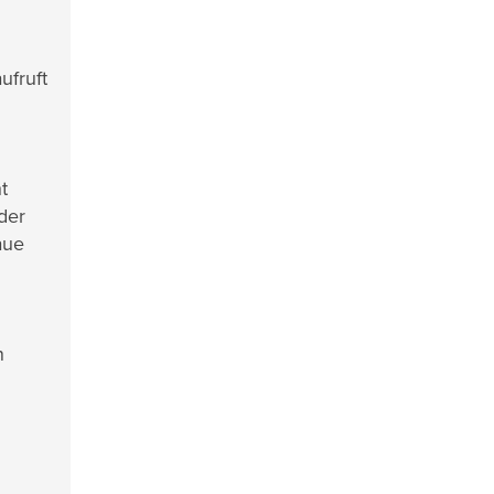
ufruft
t
der
aue
n