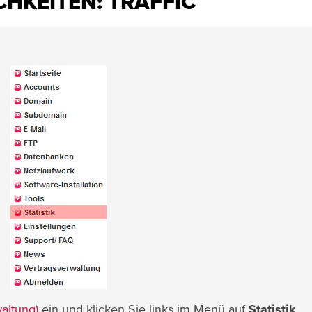
KEITEN: TRAFFIC
altung)
ein und klicken Sie links im Menü auf
Statistik
.