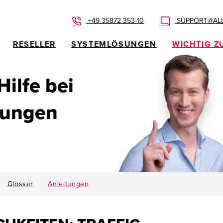
+49 35872 353-10
SUPPORT@ALL
RESELLER
SYSTEMLÖSUNGEN
WICHTIG Z
 Hilfe bei
dungen
Glossar
Anleitungen