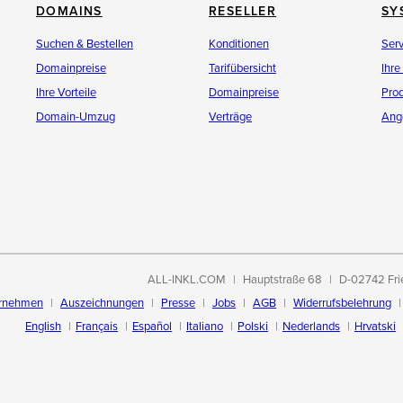
DOMAINS
RESELLER
SY
Suchen & Bestellen
Konditionen
Ser
Domainpreise
Tarifübersicht
Ihre
Ihre Vorteile
Domainpreise
Pro
Domain-Umzug
Verträge
Ang
ALL-INKL.COM
Hauptstraße 68
D-02742 Fri
rnehmen
Auszeichnungen
Presse
Jobs
AGB
Widerrufsbelehrung
English
Français
Español
Italiano
Polski
Nederlands
Hrvatski