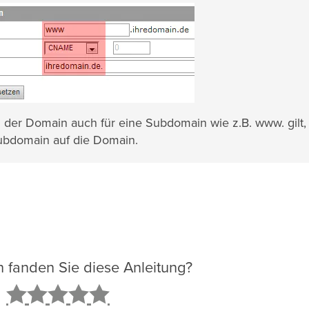
der Domain auch für eine Subdomain wie z.B. www. gilt,
ubdomain auf die Domain.
ch fanden Sie diese Anleitung?
2
3
4
5