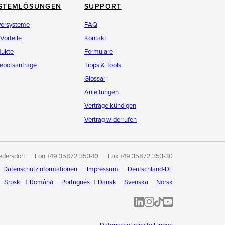
STEMLÖSUNGEN
SUPPORT
versysteme
FAQ
 Vorteile
Kontakt
dukte
Formulare
ebotsanfrage
Tipps & Tools
Glossar
Anleitungen
Verträge kündigen
Vertrag widerrufen
edersdorf
Fon +49 35872 353-10
Fax +49 35872 353-30
Datenschutzinformationen
Impressum
Deutschland-DE
Srpski
Română
Português
Dansk
Svenska
Norsk
ALL-INKL.COM | LinkedIn
ALL-INKL.COM • Instagram p
ALL-INKL.COM | TikTok
ALLINKL.COM - YouT