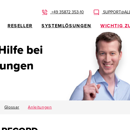
+49 35872 353-10
SUPPORT@ALL
RESELLER
SYSTEMLÖSUNGEN
WICHTIG Z
 Hilfe bei
dungen
Glossar
Anleitungen