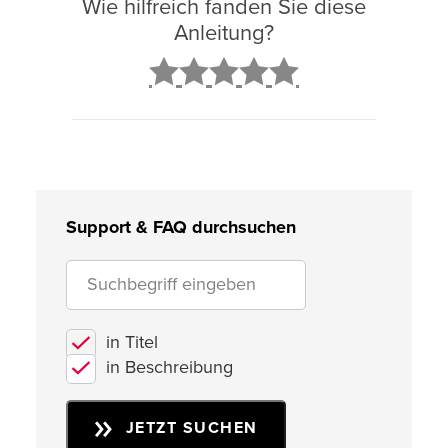
Wie hilfreich fanden Sie diese
Anleitung?
2
3
4
5
Support & FAQ durchsuchen
in Titel
in Beschreibung
JETZT SUCHEN