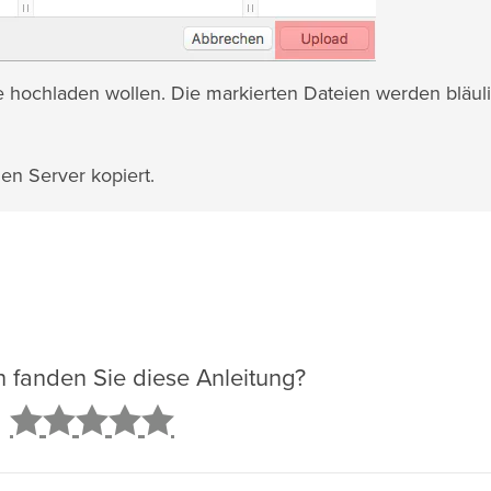
ie hochladen wollen. Die markierten Dateien werden bläul
en Server kopiert.
ch fanden Sie diese Anleitung?
2
3
4
5