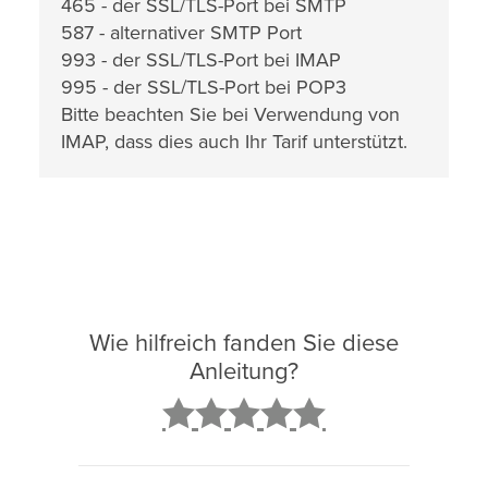
465 - der SSL/TLS-Port bei SMTP
587 - alternativer SMTP Port
993 - der SSL/TLS-Port bei IMAP
995 - der SSL/TLS-Port bei POP3
Bitte beachten Sie bei Verwendung von
IMAP, dass dies auch Ihr Tarif unterstützt.
Wie hilfreich fanden Sie diese
Anleitung?
2
3
4
5