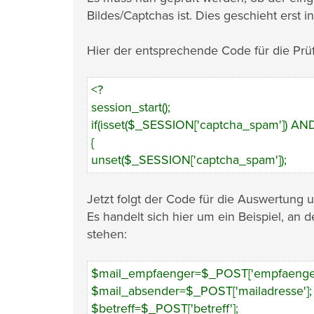
Bildes/Captchas ist. Dies geschieht erst 
Hier der entsprechende Code für die Prü
<?
session_start();
if(isset($_SESSION['captcha_spam']) AN
{
unset($_SESSION['captcha_spam']);
Jetzt folgt der Code für die Auswertung
Es handelt sich hier um ein Beispiel, an 
stehen:
$mail_empfaenger=$_POST['empfaenger
$mail_absender=$_POST['mailadresse'];
$betreff=$_POST['betreff'];