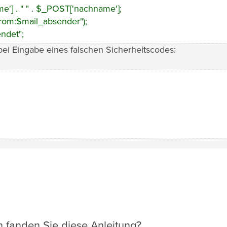
e'] . " " . $_POST['nachname'];
from:$mail_absender");
ndet";
ei Eingabe eines falschen Sicherheitscodes:
ch fanden Sie diese Anleitung?