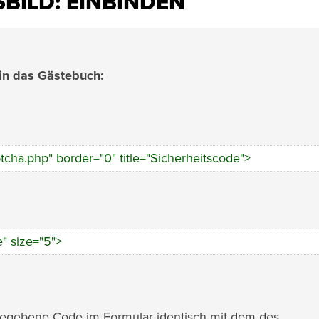
BILD: EINBINDEN
 in das Gästebuch:
ptcha.php" border="0" title="Sicherheitscode">
" size="5">
gegebene Code im Formular identisch mit dem des