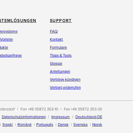
STEMLÖSUNGEN
SUPPORT
versysteme
FAQ
 Vorteile
Kontakt
dukte
Formulare
ebotsanfrage
Tipps & Tools
Glossar
Anleitungen
Verträge kündigen
Vertrag widerrufen
edersdorf
Fon +49 35872 353-10
Fax +49 35872 353-30
Datenschutzinformationen
Impressum
Deutschland-DE
Srpski
Română
Português
Dansk
Svenska
Norsk