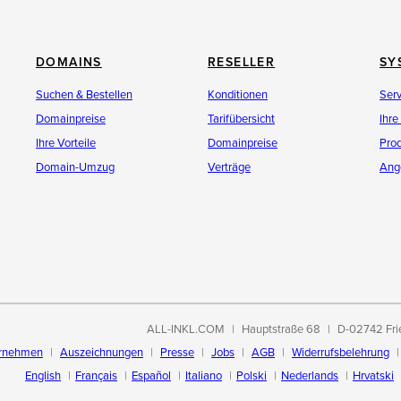
DOMAINS
RESELLER
SY
Suchen & Bestellen
Konditionen
Ser
Domainpreise
Tarifübersicht
Ihre
Ihre Vorteile
Domainpreise
Pro
Domain-Umzug
Verträge
Ang
ALL-INKL.COM
Hauptstraße 68
D-02742 Fri
rnehmen
Auszeichnungen
Presse
Jobs
AGB
Widerrufsbelehrung
English
Français
Español
Italiano
Polski
Nederlands
Hrvatski