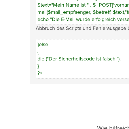
$text="Mein Name ist " . $_POST['vornam
mail($mail_empfaenger, $betreff, $text,"
echo "Die E-Mail wurde erfolgreich verse
Abbruch des Scripts und Fehlerausgabe b
}else
{
die ("Der Sicherheitscode ist falsch!");
}
?>
Wie hilfrei